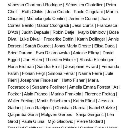
Vanessa Chartrand-Rodrigue | Sébastien Chatellier | Petra
Chelfi | Ruth Childs | Joao Cidade | Paolo Cingolani | Martin
Clausen | Michelangelo Contini | Jérémie Conne | Juan
Corres Benito | Gábor Csongrádi | Jess Curtis | Francesca
D
’
Ath | Judith Depaule | Robin Detje | Ivaylo Dimitrov | Böse
Diva | Luke Divall | Frederike Doffin | Katrin Dollinger | Annie
Dorsen | Sarah Doucet | Jonas Maria Droste | Elisa Duca |
Brice Durand | Ewa Dziarnowska | Antoine Effroy | David
Eggert | Jan Ehlen | Thorsten Eibeler | Shasta Ellenbogen |
Hana Erdman | Sandra Ernst | Joséphine Evrard | Fernanda
Farah | Florian Feigl | Simona Ferrar | Naïma Ferré | Jule
Flierl | Josephine Findeisen | Hatto Fisher | Maria
Focaraccio | Susanne Foellmer | Amelia Emma Forrest | Asi
Föcker | Alain Franco | Marino Frankola | Florence Freitag |
Walter Freitag | Moritz Frischkorn | Katrin Fürst | Jessica
Gadani | Lena Gaetjens | Christian Garcia | Isabel Gatzke |
Qaqamba Gana | Malgven Gerbes | Sanja Gergorić | Léa
Girod | Paula Giuria | Mijo Gladović | Pierre Godard |