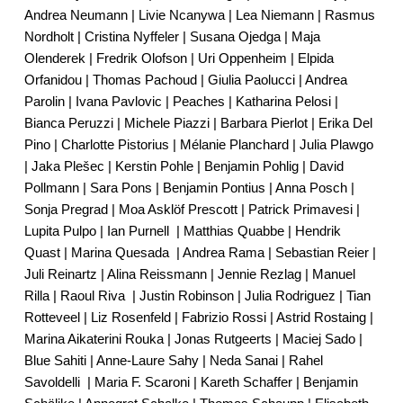
Andrea Neumann | Livie Ncanywa | Lea Niemann | Rasmus
Nordholt | Cristina Nyffeler | Susana Ojedga | Maja
Olenderek | Fredrik Olofson | Uri Oppenheim | Elpida
Orfanidou | Thomas Pachoud | Giulia Paolucci | Andrea
Parolin | Ivana Pavlovic | Peaches | Katharina Pelosi |
Bianca Peruzzi | Michele Piazzi | Barbara Pierlot | Erika Del
Pino | Charlotte Pistorius | Mélanie Planchard | Julia Plawgo
| Jaka Plešec | Kerstin Pohle | Benjamin Pohlig | David
Pollmann | Sara Pons | Benjamin Pontius | Anna Posch |
Sonja Pregrad | Moa Asklöf Prescott | Patrick Primavesi |
Lupita Pulpo | Ian Purnell
| Matthias Quabbe | Hendrik
Quast | Marina Quesada
| Andrea Rama | Sebastian Reier |
Juli Reinartz | Alina Reissmann | Jennie Rezlag | Manuel
Rilla | Raoul Riva
| Justin Robinson | Julia Rodriguez | Tian
Rotteveel | Liz Rosenfeld | Fabrizio Rossi | Astrid Rostaing |
Marina Aikaterini Rouka | Jonas Rutgeerts | Maciej Sado |
Blue Sahiti | Anne-Laure Sahy | Neda Sanai | Rahel
Savoldelli
| Maria F. Scaroni | Kareth Schaffer | Benjamin