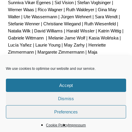
Sunniva Vikør Egenes | Sid Vision | Stefan Voglsinger |
Werner Waas | Rico Wagner | Ruth Waldeyer | Gina May
Walter | Ute Wassermann | Jürgen Wehnert | Sara Wendt |
Stefanie Wenner | Christiane Wiegand | Ruth Wiesenfeld |
Natalia Wilk | David Williams | Harald Wissler | Katrin Wittig |
Gabriele Wittmann
| Melanie Jame Wolf | Kasia Wolińska |
Lucía Yañez | Laurie Young | May Zarhy | Henriette
Zimmermann | Margarete Zimmermann | Maja
Zimmermann
We use cookies to optimise our website and our service.
Accept
Dismiss
cookie policy
|
datenschutzerklärung
|
imprint
© 2021 | Wiesen55 e.V.
Preferences
Cookie Policy
Impressum