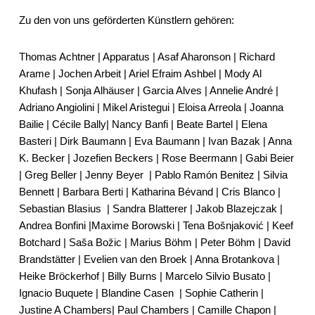
Zu den von uns geförderten Künstlern gehören:
Thomas Achtner | Apparatus | Asaf Aharonson | Richard
Arame | Jochen Arbeit | Ariel Efraim Ashbel | Mody Al
Khufash | Sonja Alhäuser | Garcia Alves | Annelie André |
Adriano Angiolini | Mikel Aristegui | Eloisa Arreola | Joanna
Bailie | Cécile Bally| Nancy Banfi | Beate Bartel | Elena
Basteri | Dirk Baumann | Eva Baumann | Ivan Bazak | Anna
K. Becker | Jozefien Beckers | Rose Beermann | Gabi Beier
| Greg Beller | Jenny Beyer
| Pablo Ramón Benitez | Silvia
Bennett | Barbara Berti | Katharina Bévand | Cris Blanco |
Sebastian Blasius
| Sandra Blatterer | Jakob Blazejczak |
Andrea Bonfini |Maxime Borowski | Tena Bošnjaković | Keef
Botchard | Saša Božic | Marius Böhm | Peter Böhm | David
Brandstätter | Evelien van den Broek | Anna Brotankova |
Heike Bröckerhof | Billy Burns | Marcelo Silvio Busato |
Ignacio Buquete | Blandine Casen
| Sophie Catherin |
Justine A Chambers| Paul Chambers | Camille Chapon |