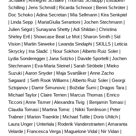
Schälike | Annegret Schalke | Thomas Schaupp | Elisabeth
Schilling | Jens Schmidl | Ricarda Schnoor | Benni Schröter |
Doc Schoko | Adina Secretan | Mia Sellmann | Kira Senkpiel
| Linda Sepp
| MariaGiulia Serantoni | Jochen Stechmann |
Julien Ségol | Sunayana Shetty | Adi Shildan | Christina
Shirley Ertl | Showcase Beat Le Mot | Sharon Smith | Sid
Vision | Martin Sieweke | Lwanda Sindaphi | SKILLS | Leticia
Skrycky | Ina Sladić
| Nour Sokhon | Alberto Ruiz Soler |
Lydia Sonderegger | Jana Sotzko | Davide Sportelli | Jochen
Stechmann | Eva-Maria Steinel | Sarah Ströbele | Mieko
Suzuki | Aaron Snyder | Maja Svartåker | Anne Zacho
Søgaard
| Seth Rook Williams | Alberto Ruiz Soler | Georgi
Sztojanov | Damir Šimunovic | Božidar Šumi | Dragos Tara |
Michael Taylor | Claire Terrien | Marcus Thomas | Enrico
Ticconi | Anne Tismer | Alexandra Tivig
| Benjamin Tomasi |
Claudia Tomasi | Martina Tomic
| Nikki Tomlinson | Peter
Trabner | Marion Traenkle | Michael Tuttle | Doris Uhlich |
Laura Unger | Unterlala | Roderik Vanderstraeten | Amaranta
Velarde | Francesca Verga | Maguelone Vidal | Nir Vidan |