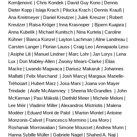
Komljenović | Chris Kondek | David Guy Kono | Dennis
Dieter Kopp | Islaja Krach | Pilocka Krach | Dennis Krauß |
Ana Kreitmeyer | Daniel Kreutzer | Julek Kreuzer | Robert
Kreutzer | Raisa Kröger | Inna Krasnoper
| Bjoern Kuajara |
Anna Kubelík | Michael Kunitsch | Nina Kurtela | Caroline
Kühner | Bianca Künzel | Layton Lachman | Aline Landreau |
Carsten Langer | Florian Lauss | Craig Leo | Annapaola Leso
| Asiphe Lili | Manuel Lindner | Marc Lohr | Jan Lorys | Lena
Lux | Don Mabley-Allen | Zwoisy Mears-Clarke | Elias
Macke | Lwando Magwaca | Dariusz Makaruk | Johannes
Malfatti | Felix Marchand
| Josh Marcy| Margaux Marielle-
Tréhoüart | Hubert Marz | Josa Marx | Joana von Mayer
Trindade
| Aoife McAtamney
| Sheena McGrandles
| John
McKiernan | Pasi Mäkelä | Diethild Meier | Michele Meloni |
Lee Méir | Vladimir Miller | Alexandros Mistriotis | Malena
Modéer | Eduard Mont de Palol
| Marion Montel | Antoine
Monzonis-Calvet | Francesco Mormino | Lea Moro |
Roshanak Morrowatian | Simone Mousset | Andrew Munn |
Hanna Sybille Müller | Gabriele Nagel | Shahed A. Naji |