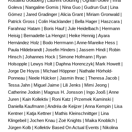
Rosalind Goldberg | Laurent Goldring | Ognian Golev | Irina
Goleva | Nangaline Gomis | Nina Guo | Gudrun Gut | Lina
Gómez | Jared Gradinger | Alicia Grant | Miriam Gronwald |
Patrick Gross | Colin Hacklander | Bella Hager | Haszcara |
Farahnaz Hatam | Boris Hauf | Jule Heidelbach | Hermann
Heisig | Bernadette La Hengst | Heike Hennig | Ayara
Hernández Holz | Bodo Herrmann | Anne-Mareike Hess |
Paula Hildebrandt | Josefin Hinders | Jassem Hindi | Robin
Hinsch | Johannes Hock | Simone Hofmann | Ryan
Holsopple | Lewys Holt | Daphna Horenczyk| Mark Howett |
Jorge De Hoyos | Michael Höppner | Nathalie Hörhold-
Ponneau | Neele Hülcker | Jasmin Ihrac | Theresa Jacob |
Tessa Jahn | Miguel Jaime | Lili Jenks | Mimi Jeong |
Catherine Jodoin | Magnus H. Jonsson | Ingo Jooß | Anne
Juren | Kain Kollektiv | Roni Katz | Przemek Kaminski |
Daniella Kaufmann | Andréa de Keijzer | Anna Kempin | Lisa
Kentner | Katja Kettner | Mathis Kleinschnittger | Lina
Klingebeil | Jochen Knau | Zoë Knights | Maika Knoblich |
Jürgen Kolb | Kollektiv Based On Actual Events | Nikolina